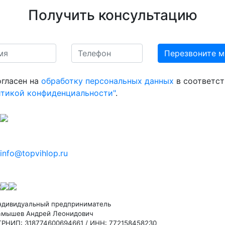
Получить консультацию
огласен на
обработку персональных данных
в соответст
итикой конфиденциальности"
.
info@topvihlop.ru
ндивидуальный предприниматель
амышев Андрей Леонидович
ГРНИП: 318774600694661 / ИНН: 772158458230